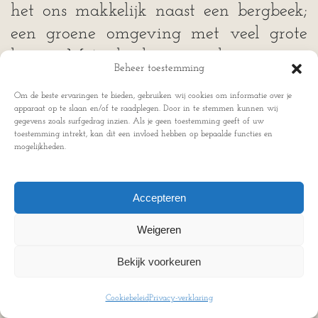
het ons makkelijk naast een bergbeek;
een groene omgeving met veel grote
keien. Met de kernwaarden in ons
Beheer toestemming
achterhoofd mochten we een emotie, of
Om de beste ervaringen te bieden, gebruiken wij cookies om informatie over je
iets anders waar we vanaf wilden, aan
apparaat op te slaan en/of te raadplegen. Door in te stemmen kunnen wij
onze meegenomen steen verbinden. Bij
gegevens zoals surfgedrag inzien. Als je geen toestemming geeft of uw
toestemming intrekt, kan dit een invloed hebben op bepaalde functies en
mij kwam ‘het moeten’ omhoog. Deze
mogelijkheden.
intentie gaf ik de steen mee.
Accepteren
Er werd ons gevraagd om in
Weigeren
zwemkleding én met de steen de
bergbeek in te stappen. In mijn lichaam
Bekijk voorkeuren
ervoer ik weerstand zodra mijn tenen
Cookiebeleid
Privacy-verklaring
het ijskoude water raakten. Eenmaal